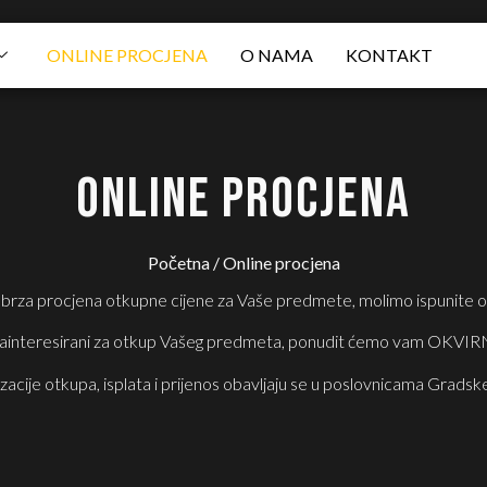
ONLINE PROCJENA
O NAMA
KONTAKT
ONLINE PROCJENA
Početna
/ Online procjena
 brza procjena otkupne cijene za Vaše predmete, molimo ispunite o
ainteresirani za otkup Vašeg predmeta, ponudit ćemo vam OKVIRN
izacije otkupa, isplata i prijenos obavljaju se u poslovnicama Grads