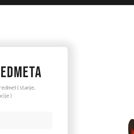
REDMETA
redmet ( stanje,
cije )