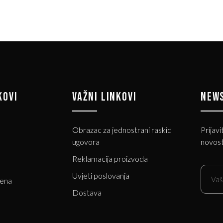
KOVI
VAŽNI LINKOVI
NEW
Obrazac za jednostrani raskid
Prijavi
ugovora
novost
Reklamacija proizvoda
Uvjeti poslovanja
jena
Dostava