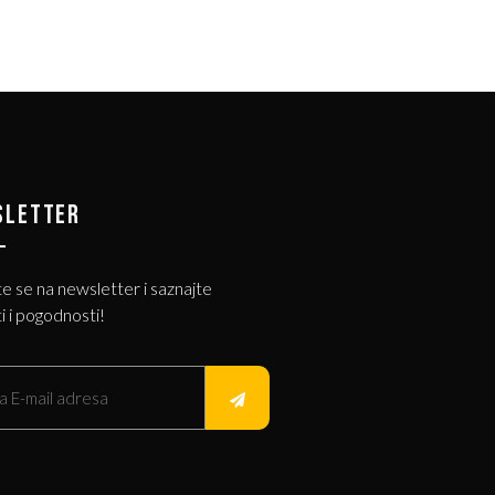
SLETTER
te se na newsletter i saznajte
i i pogodnosti!