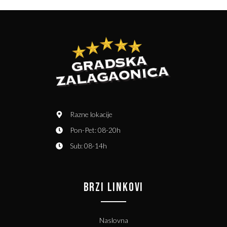
Razne lokacije
Pon-Pet: 08-20h
Sub: 08-14h
BRZI LINKOVI
Naslovna