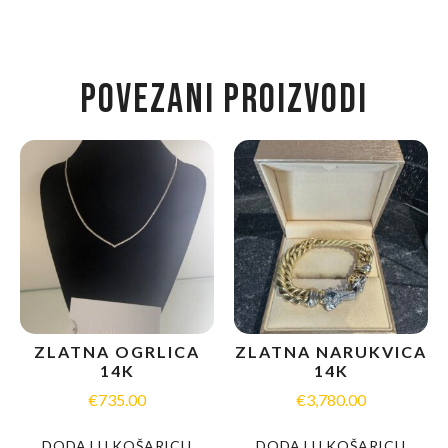
POVEZANI PROIZVODI
ZLATNA OGRLICA
ZLATNA NARUKVICA
14K
14K
€
735.00
€
3,780.00
DODAJ U KOŠARICU
DODAJ U KOŠARICU