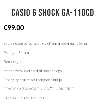
CASIO G SHOCK GA-110CD
€
99.00
Sat je nošen te ispravan s vidljivim tragovima nošenja
Promjer: 51mm
Remen: guma
mehanizam: kvarcni digitalno analogni
Opseg isporuke: sat i originalna kutija
GRADSKA ZALAGAONICA ČRNOMEREC
KONTAKT: 099 300 6000