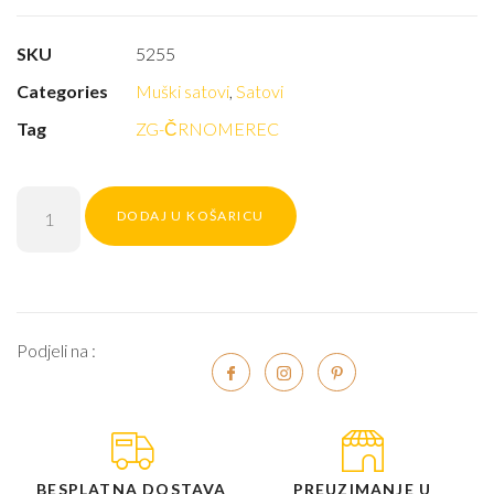
SKU
5255
Categories
Muški satovi
,
Satovi
Tag
ZG-ČRNOMEREC
DODAJ U KOŠARICU
Podjeli na :
BESPLATNA DOSTAVA
PREUZIMANJE U