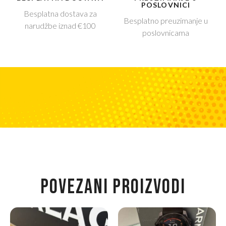
POSLOVNICI
Besplatna dostava za
Besplatno preuzimanje u
narudžbe iznad €100
poslovnicama
POVEZANI PROIZVODI