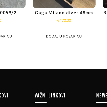
0059/2
Gaga Milano diver 48mm
B
0
€
470.00
ŠARICU
DODAJ U KOŠARICU
KOVI
VAŽNI LINKOVI
NEW