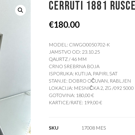
CERRUTI 1881 RUSC
€
180.00
MODEL: CIWGO0050702-K
JAMSTVO OD: 23.10.25
QAURTZ / 46 MM
CRNO SREBRNA BOJA
ISPORUKA: KUTIJA, PAPIRI, SAT
STANJE: DOBRO OČUVAN, RABLJEN
LOKACIJA: MESNIČKA 2, ZG /092 5000
GOTOVINA: 180,00 €
KARTICE/RATE: 199,00 €
SKU
17008 MES