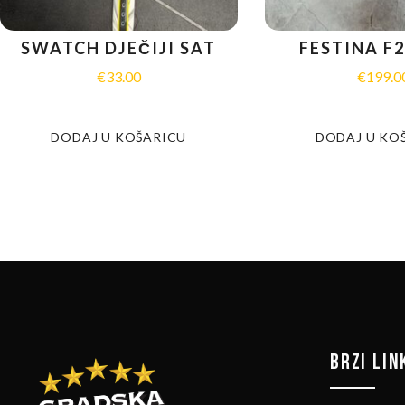
SWATCH DJEČIJI SAT
FESTINA F2
€
33.00
€
199.0
DODAJ U KOŠARICU
DODAJ U KO
BRZI LIN