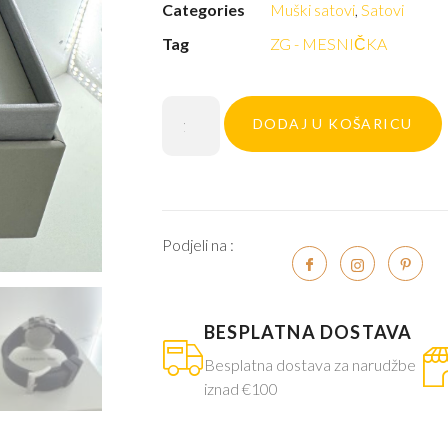
Categories
Muški satovi
,
Satovi
Tag
ZG - MESNIČKA
DODAJ U KOŠARICU
Podjeli na :
BESPLATNA DOSTAVA
Besplatna dostava za narudžbe
iznad €100