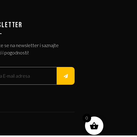
SLETTER
te se na newsletter i saznajte
i i pogodnosti!
0