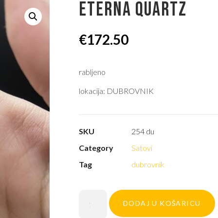
ETERNA QUARTZ
€
172.50
rabljeno
lokacija: DUBROVNIK
SKU
254 du
Category
Satovi
Tag
dubrovnik
DODAJ U KOŠARICU