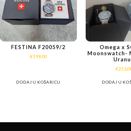
FESTINA F20059/2
Omega x S
Moonswatch- M
€
199.00
Uranu
€
213.0
DODAJ U KOŠARICU
DODAJ U KO