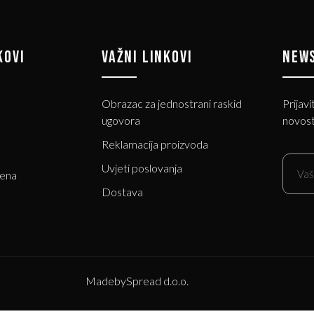
KOVI
VAŽNI LINKOVI
NEW
Obrazac za jednostrani raskid
Prijavi
ugovora
novost
Reklamacija proizvoda
Uvjeti poslovanja
jena
Dostava
Made
by
Spread d.o.o.