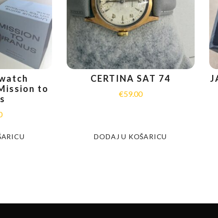
watch
CERTINA SAT 74
J
ission to
€
59.00
s
0
ŠARICU
DODAJ U KOŠARICU