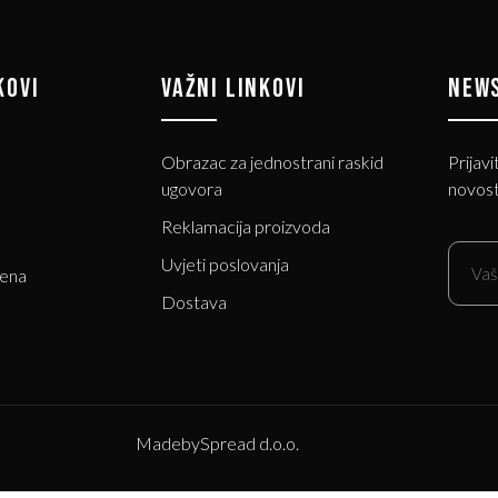
KOVI
VAŽNI LINKOVI
NEW
Obrazac za jednostrani raskid
Prijavi
ugovora
novost
Reklamacija proizvoda
Uvjeti poslovanja
jena
Dostava
Made
by
Spread d.o.o.