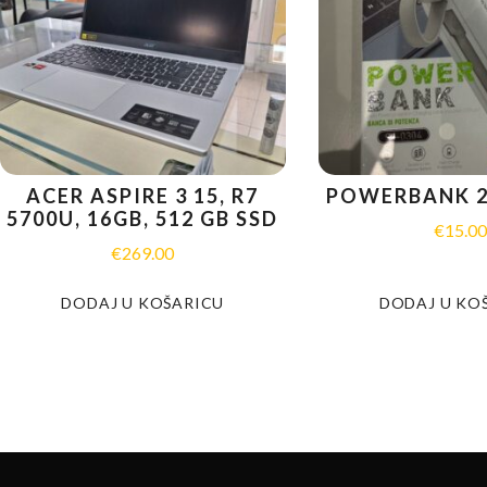
ACER ASPIRE 3 15, R7
POWERBANK 
5700U, 16GB, 512 GB SSD
€
15.0
€
269.00
DODAJ U KOŠARICU
DODAJ U KO