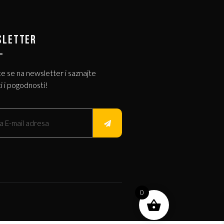
SLETTER
te se na newsletter i saznajte
i i pogodnosti!
0