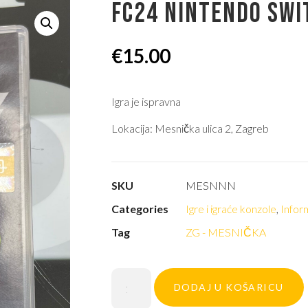
FC24 NINTENDO SWI
€
15.00
Igra je ispravna
Lokacija: Mesnička ulica 2, Zagreb
SKU
MESNNN
Categories
Igre i igraće konzole
,
Infor
Tag
ZG - MESNIČKA
DODAJ U KOŠARICU