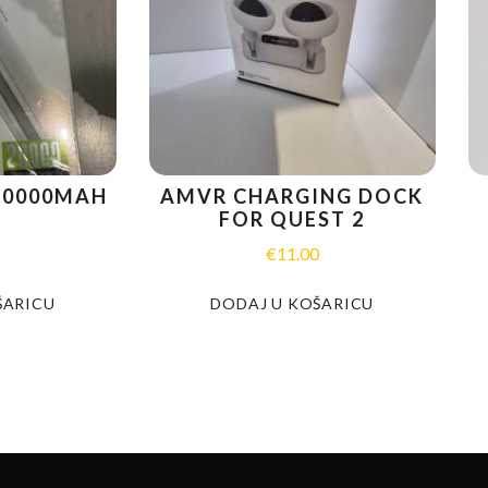
20000MAH
AMVR CHARGING DOCK
FOR QUEST 2
0
€
11.00
ŠARICU
DODAJ U KOŠARICU