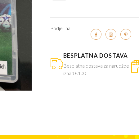
Podjeli na :
BESPLATNA DOSTAVA
Besplatna dostava za narudžbe
iznad €100