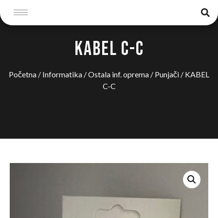
KABEL C-C
Početna
/
Informatika
/
Ostala inf. oprema
/
Punjači
/ KABEL
C-C