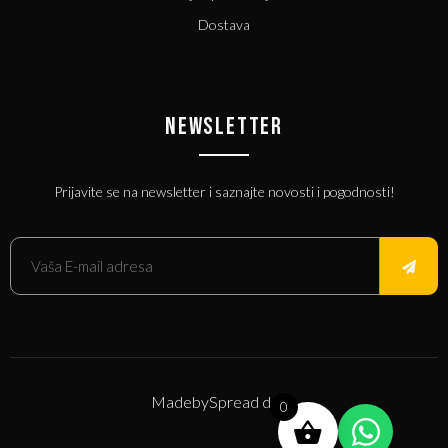
Dostava
NEWSLETTER
Prijavite se na newsletter i saznajte novosti i pogodnosti!
Made
by
Spread d.o.o.
0