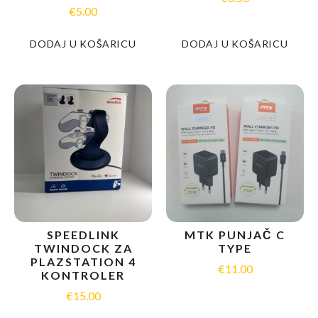
€
5.00
DODAJ U KOŠARICU
DODAJ U KOŠARICU
SPEEDLINK
MTK PUNJAČ C
TWINDOCK ZA
TYPE
PLAZSTATION 4
€
11.00
KONTROLER
€
15.00