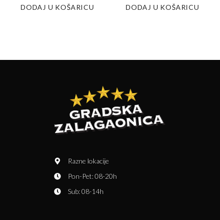
DODAJ U KOŠARICU
DODAJ U KOŠARICU
Razne lokacije
Pon-Pet: 08-20h
Sub: 08-14h