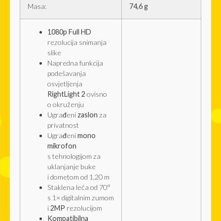
Masa:
74,6 g
1080p Full HD
rezolucija snimanja
slike
Napredna funkcija
podešavanja
osvjetljenja
RightLight 2
ovisno
o okruženju
Ugrađeni
zaslon
za
privatnost
Ugrađeni
mono
mikrofon
s tehnologijom za
uklanjanje buke
i dometom od 1,20 m
Staklena leća od 70°
s 1× digitalnim zumom
i
2MP
rezolucijom
Kompatibilna