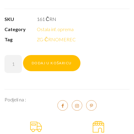
SKU
161 ČRN
Category
Ostala inf. oprema
Tag
ZG-ČRNOMEREC
DODAJ U KOŠARICU
Podjeli na :