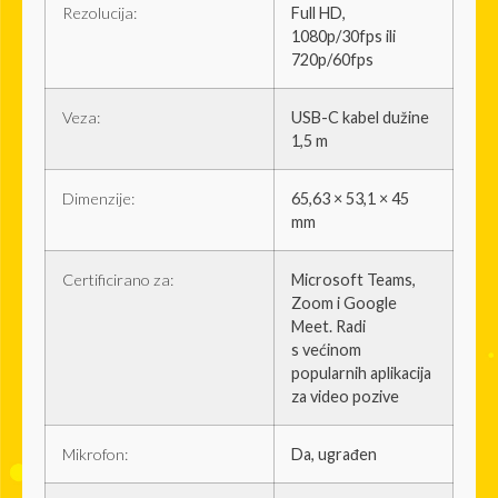
Rezolucija:
Full HD,
1080p/30fps ili
720p/60fps
Veza:
USB-C kabel dužine
1,5 m
Dimenzije:
65,63 × 53,1 × 45
mm
Certificirano za:
Microsoft Teams,
Zoom i Google
Meet. Radi
s većinom
popularnih aplikacija
za video pozive
Mikrofon:
Da, ugrađen