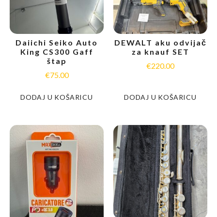
Daiichi Seiko Auto
DEWALT aku odvijač
King CS300 Gaff
za knauf SET
štap
€
220.00
€
75.00
DODAJ U KOŠARICU
DODAJ U KOŠARICU