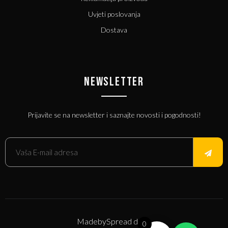
Uvjeti poslovanja
Dostava
NEWSLETTER
Prijavite se na newsletter i saznajte novosti i pogodnosti!
Made
by
Spread d.o.o.
0