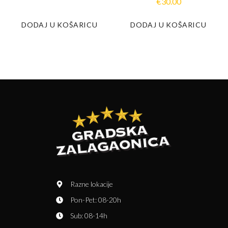
€
30.00
DODAJ U KOŠARICU
DODAJ U KOŠARICU
Razne lokacije
Pon-Pet: 08-20h
Sub: 08-14h