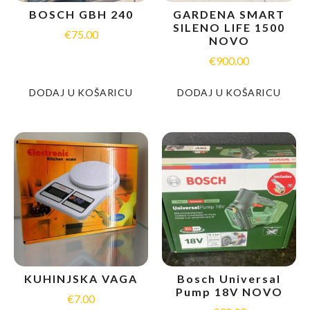
BOSCH GBH 240
GARDENA SMART
SILENO LIFE 1500
€
75.00
NOVO
€
900.00
DODAJ U KOŠARICU
DODAJ U KOŠARICU
KUHINJSKA VAGA
Bosch Universal
Pump 18V NOVO
€
7.00