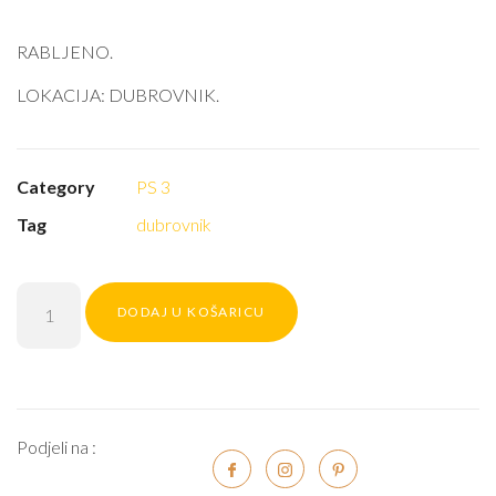
RABLJENO.
LOKACIJA: DUBROVNIK.
Category
PS 3
Tag
dubrovnik
DODAJ U KOŠARICU
Podjeli na :