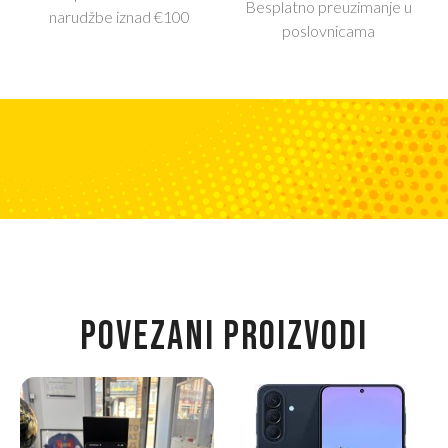
Besplatno preuzimanje u
narudžbe iznad €100
poslovnicama
POVEZANI PROIZVODI