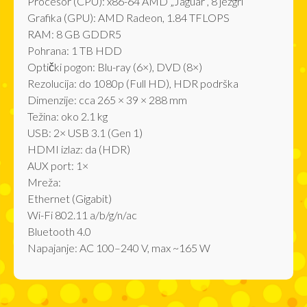
Procesor (CPU): x86-64 AMD „Jaguar“, 8 jezgri
Grafika (GPU): AMD Radeon, 1.84 TFLOPS
RAM: 8 GB GDDR5
Pohrana: 1 TB HDD
Optički pogon: Blu-ray (6×), DVD (8×)
Rezolucija: do 1080p (Full HD), HDR podrška
Dimenzije: cca 265 × 39 × 288 mm
Težina: oko 2.1 kg
USB: 2× USB 3.1 (Gen 1)
HDMI izlaz: da (HDR)
AUX port: 1×
Mreža:
Ethernet (Gigabit)
Wi-Fi 802.11 a/b/g/n/ac
Bluetooth 4.0
Napajanje: AC 100–240 V, max ~165 W