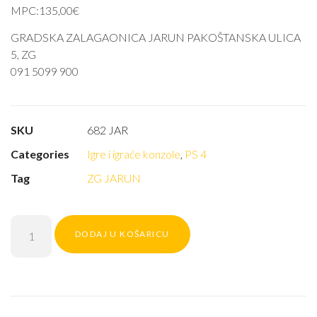
MPC:135,00€
GRADSKA ZALAGAONICA JARUN PAKOŠTANSKA ULICA
5, ZG
091 5099 900
SKU
682 JAR
Categories
Igre i igraće konzole
,
PS 4
Tag
ZG JARUN
DODAJ U KOŠARICU