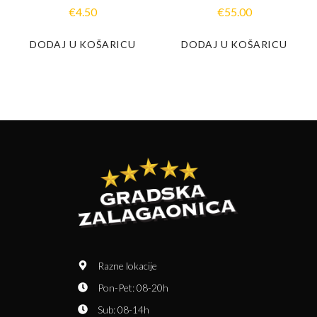
€
4.50
€
55.00
DODAJ U KOŠARICU
DODAJ U KOŠARICU
Razne lokacije
Pon-Pet: 08-20h
Sub: 08-14h