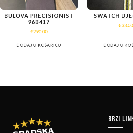
BULOVA PRECISIONIST
SWATCH DJEČ
96B417
€
33.0
€
290.00
DODAJ U KOŠARICU
DODAJ U KO
BRZI LIN