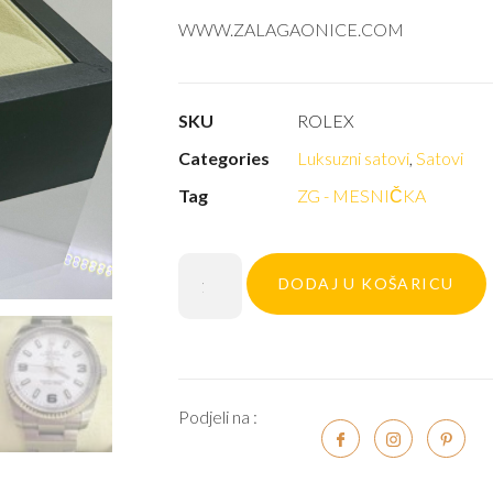
WWW.ZALAGAONICE.COM
SKU
ROLEX
Categories
Luksuzni satovi
,
Satovi
Tag
ZG - MESNIČKA
DODAJ U KOŠARICU
Podjeli na :