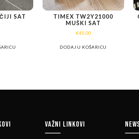
IJI SAT
TIMEX TW2Y21000
MUŠKI SAT
0
€
45.00
ŠARICU
DODAJ U KOŠARICU
KOVI
VAŽNI LINKOVI
NEW