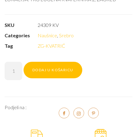
SKU
24309 KV
Categories
Naušnice
,
Srebro
Tag
ZG-KVATRIĆ
DODAJ U KOŠARICU
Podjeli na :