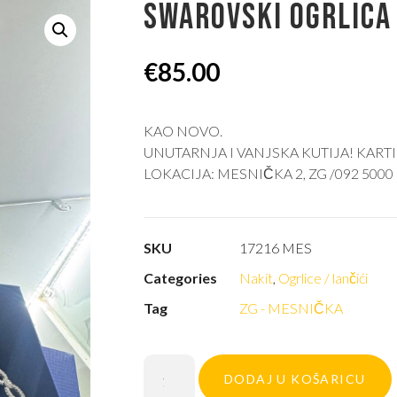
SWAROVSKI OGRLICA
€
85.00
KAO NOVO.
UNUTARNJA I VANJSKA KUTIJA! KART
LOKACIJA: MESNIČKA 2, ZG /092 5000
SKU
17216 MES
Categories
Nakit
,
Ogrlice / lančići
Tag
ZG - MESNIČKA
DODAJ U KOŠARICU