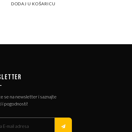
DODAJ U KOŠARICU
SLETTER
te se na newsletter i saznajte
i i pogodnosti!