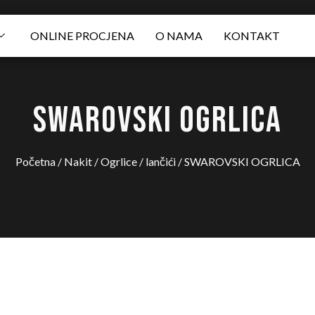
ONLINE PROCJENA
O NAMA
KONTAKT
SWAROVSKI OGRLICA
Početna
/
Nakit
/
Ogrlice / lančići
/ SWAROVSKI OGRLICA