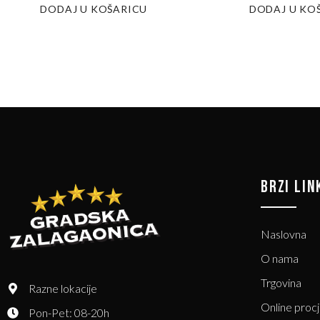
DODAJ U KOŠARICU
DODAJ U KO
BRZI LIN
Naslovna
O nama
Trgovina
Razne lokacije
Online proc
Pon-Pet: 08-20h