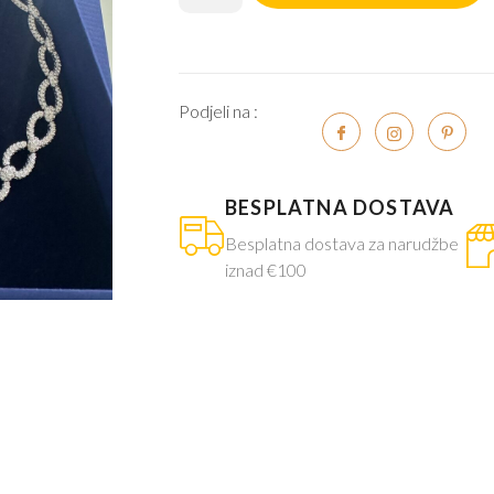
Podjeli na :
BESPLATNA DOSTAVA
Besplatna dostava za narudžbe
iznad €100