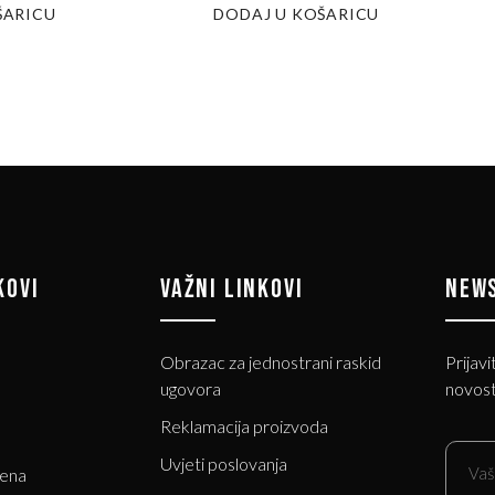
ŠARICU
DODAJ U KOŠARICU
KOVI
VAŽNI LINKOVI
NEW
Obrazac za jednostrani raskid
Prijavi
ugovora
novost
Reklamacija proizvoda
Uvjeti poslovanja
jena