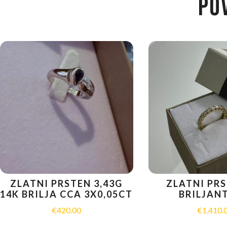
PO
ZLATNI PRSTEN 3,43G
ZLATNI PRS
14K BRILJA CCA 3X0,05CT
BRILJAN
€
420.00
€
1,410.