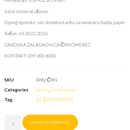
Sat je nošen ali očuvan
Opseg isporuke: sat, dodatna karika za narukvicu, kutija, papiri
Račun: od 20.02.2026.
GRADSKA ZALAGAONICA ČRNOMEREC
KONTAKT: 099 300 6000
SKU
4982 ČRN
Categories
Satovi
,
Ženski satovi
Tag
ZG-ČRNOMEREC
DODAJ U KOŠARICU