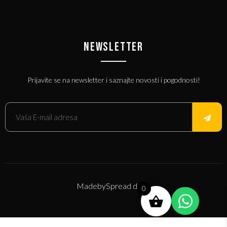
NEWSLETTER
Prijavite se na newsletter i saznajte novosti i pogodnosti!
Made
by
Spread d.o.o.
0