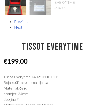
Previous
Next
TISSOT EVERYTIME
€
199.00
Tissot Everytime 1432101101101
Boja kučišta: srebrna nijansa
Materijal: čelik
promjer: 34mm
debljina 7mm
Mehanizam: Eta 902.101 kvarc