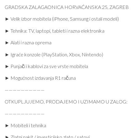
GRADSKA ZALAGAONICA HORVAĆANSKA 25, ZAGREB
► Velik izbor mobitela (iPhone, Samsung i ostali modeli)
► Tehnika: TV, laptopi, tableti i razna elektronika
► Alati i razna oprema
► Igraće konzole (PlayStation, Xbox, Nintendo)
► Punjači i kablovi za sve vrste mobitela
► Mogućnost izdavanja R1 računa
——————————
OTKUPLJUJEMO, PRODAJEMO I UZIMAMO U ZALOG:
——————————
► Mobiteli i tehnika
► Zlatni nakit / investicijsko zlato / satovi