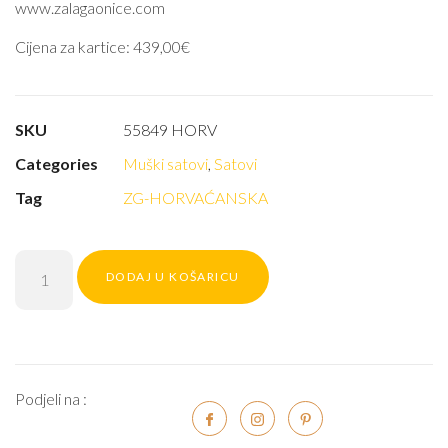
www.zalagaonice.com
Cijena za kartice: 439,00€
SKU
55849 HORV
Categories
Muški satovi
,
Satovi
Tag
ZG-HORVAĆANSKA
DODAJ U KOŠARICU
Podjeli na :