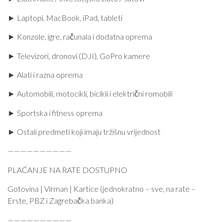
► Laptopi, MacBook, iPad, tableti
► Konzole, igre, računala i dodatna oprema
► Televizori, dronovi (DJI), GoPro kamere
► Alati i razna oprema
► Automobili, motocikli, bicikli i električni romobili
► Sportska i fitness oprema
► Ostali predmeti koji imaju tržišnu vrijednost
——————————
PLAĆANJE NA RATE DOSTUPNO
Gotovina | Virman | Kartice (jednokratno – sve, na rate –
Erste, PBZ i Zagrebačka banka)
——————————