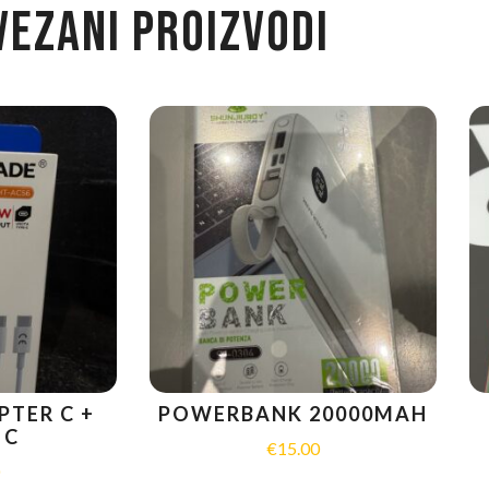
VEZANI PROIZVODI
PTER C +
POWERBANK 20000MAH
 C
€
15.00
0