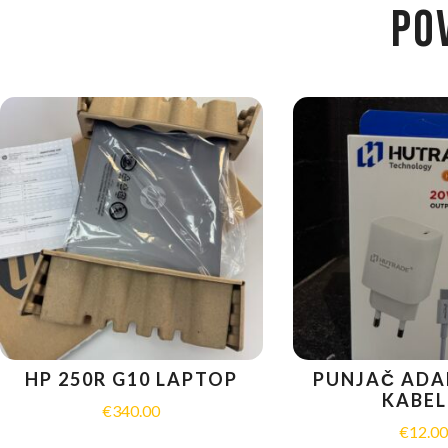
PO
HP 250R G10 LAPTOP
PUNJAČ ADA
KABEL
€
340.00
€
12.0