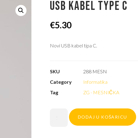
USB KABEL TYPE C
€
5.30
Novi USB kabel tipa C.
SKU
288 MESN
Category
Informatika
Tag
ZG - MESNIČKA
DODAJ U KOŠARICU