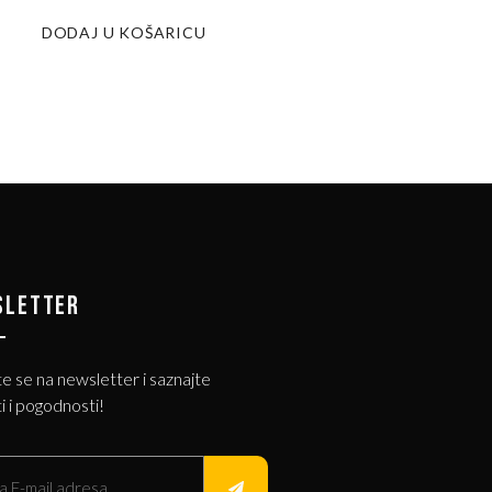
DODAJ U KOŠARICU
SLETTER
te se na newsletter i saznajte
i i pogodnosti!