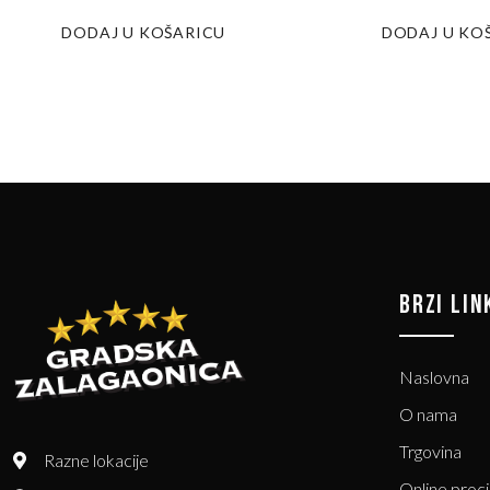
DODAJ U KOŠARICU
DODAJ U KO
BRZI LIN
Naslovna
O nama
Trgovina
Razne lokacije
Online proc