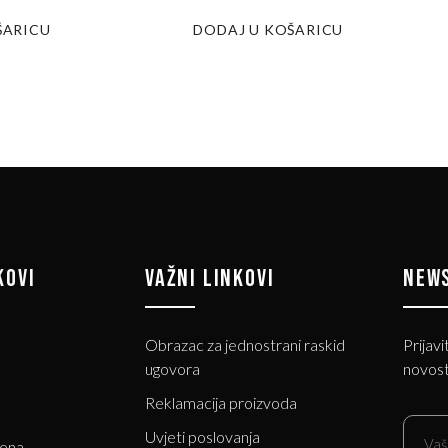
ŠARICU
DODAJ U KOŠARICU
KOVI
VAŽNI LINKOVI
NEW
Obrazac za jednostrani raskid
Prijavi
ugovora
novost
Reklamacija proizvoda
Uvjeti poslovanja
jena