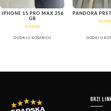
IPHONE 15 PRO MAX 256
PANDORA PRS
GB
€
29.0
€
500.00
DODAJ U KOŠARICU
DODAJ U KO
BRZI LIN