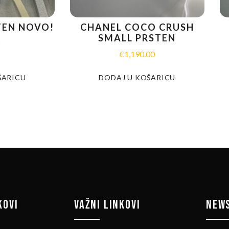
TEN NOVO!
CHANEL COCO CRUSH
SMALL PRSTEN
0
€
1,190.00
ŠARICU
DODAJ U KOŠARICU
KOVI
VAŽNI LINKOVI
NEW