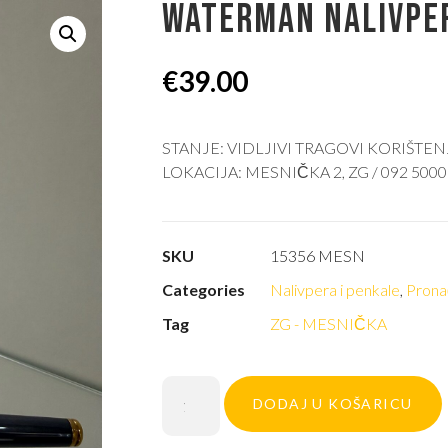
WATERMAN NALIVPE
€
39.00
STANJE: VIDLJIVI TRAGOVI KORIŠTEN
LOKACIJA: MESNIČKA 2, ZG / 092 5000
SKU
15356 MESN
Categories
Nalivpera i penkale
,
Pronađ
Tag
ZG - MESNIČKA
DODAJ U KOŠARICU