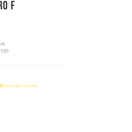
RO F
JA
 550
eno blago i starine