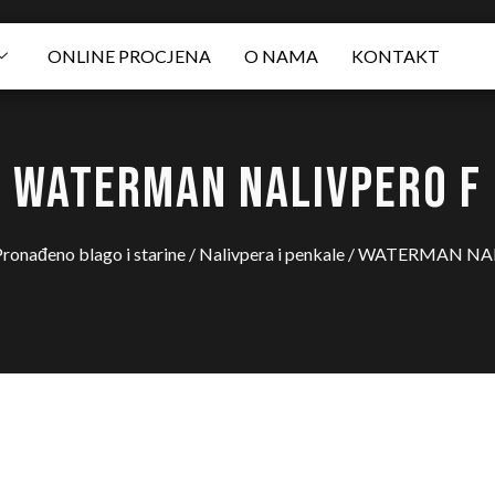
ONLINE PROCJENA
O NAMA
KONTAKT
WATERMAN NALIVPERO F
ronađeno blago i starine
/
Nalivpera i penkale
/ WATERMAN NAL