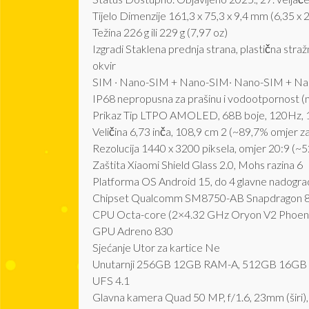
Tijelo Dimenzije 161,3 x 75,3 x 9,4 mm (6,35 x 2
Težina 226 g ili 229 g (7,97 oz)
Izgradi Staklena prednja strana, plastična stražn
okvir
SIM · Nano-SIM + Nano-SIM· Nano-SIM + Na
IP68 nepropusna za prašinu i vodootpornost (n
Prikaz Tip LTPO AMOLED, 68B boje, 120Hz, 1
Veličina 6,73 inča, 108,9 cm 2 (~89,7% omjer zasl
Rezolucija 1440 x 3200 piksela, omjer 20:9 (~5
Zaštita Xiaomi Shield Glass 2.0, Mohs razina 6
Platforma OS Android 15, do 4 glavne nadogr
Chipset Qualcomm SM8750-AB Snapdragon 8 E
CPU Octa-core (2×4.32 GHz Oryon V2 Phoeni
GPU Adreno 830
Sjećanje Utor za kartice Ne
Unutarnji 256GB 12GB RAM-A, 512GB 16GB
UFS 4.1
Glavna kamera Quad 50 MP, f/1.6, 23mm (širi), 