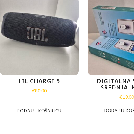
JBL CHARGE 5
DIGITALNA
SREDNJA,
€
80.00
€
13.0
DODAJ U KOŠARICU
DODAJ U KO