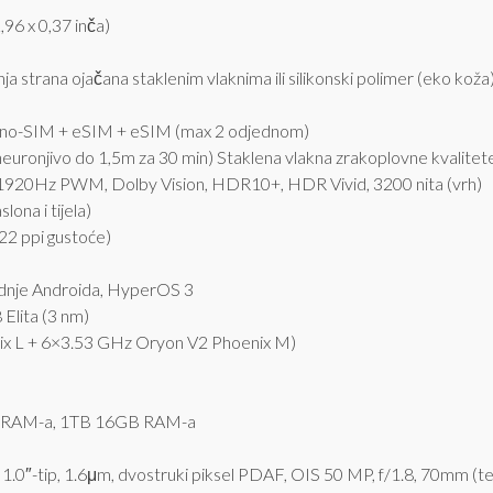
,96 x 0,37 inča)
ja strana ojačana staklenim vlaknima ili silikonski polimer (eko koža),
no-SIM + eSIM + eSIM (max 2 odjednom)
euronjivo do 1,5m za 30 min) Staklena vlakna zrakoplovne kvalitet
920Hz PWM, Dolby Vision, HDR10+, HDR Vivid, 3200 nita (vrh)
ona i tijela)
22 ppi gustoće)
adnje Androida, HyperOS 3
lita (3 nm)
x L + 6×3.53 GHz Oryon V2 Phoenix M)
 RAM-a, 1TB 16GB RAM-a
1.0″-tip, 1.6μm, dvostruki piksel PDAF, OIS 50 MP, f/1.8, 70mm (tel