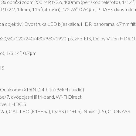
 3x optički zoom 200 MP, f/2.6, 100mm (periskop telefoto), 1/1.4″
, f/2.2, 14mm, 115 ̊ (ultraširi), 1/2.76″, 0.64μm, PDAF s dvostru
ica objektivi, Dvostruka LED bljeskalica, HDR, panorama, 67mm filt
/60/120/240/480/960/1920fps, žiro-EIS, Dolby Vision HDR 10-b
o), 1/3.14″, 0.7μm
IS
k Qualcomm XPAN (24-bitni/96kHz audio)
7, dvopojasni ili tri-band, Wi-Fi Direct
tive, LHDC 5
B2a), GALILEO (E1+E5a), QZSS (L1+L5), NaviC (L5), GLONASS