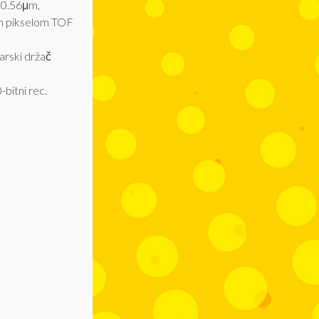
, 0.56μm,
kim pikselom TOF
arski držač
itni rec.