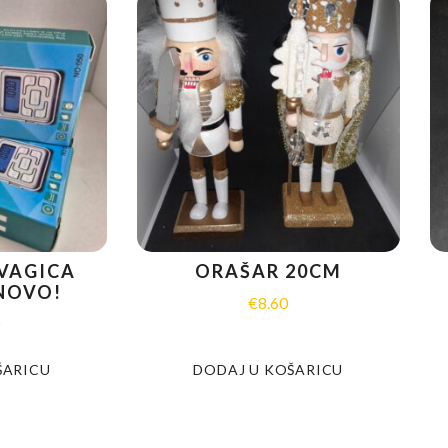
 VAGICA
ORAŠAR 20CM
 NOVO!
€
8.60
0
ŠARICU
DODAJ U KOŠARICU