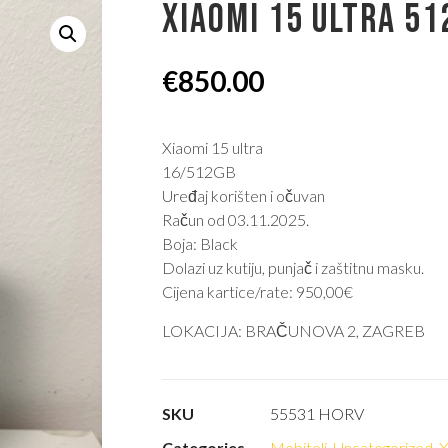
XIAOMI 15 ULTRA 51
€
850.00
Xiaomi 15 ultra
16/512GB
Uređaj korišten i očuvan
Račun od 03.11.2025.
Boja: Black
Dolazi uz kutiju, punjač i zaštitnu masku.
Cijena kartice/rate: 950,00€
LOKACIJA: BRAČUNOVA 2, ZAGREB
SKU
55531 HORV
Categories
Mobiteli
,
Uncategorized
,