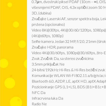
0.7μm, dvostruki piksel PDAF (10cm – ∞), OIS,
višesmjerni PDAF, OIS, 4.3x optički zoom 50 MP
3D, (dubina)
Značajke Laserski AF, senzor spektra boja, Le
prstena (opcionalno)
Video 8K@30fps, 4K@30/60/120fps, 1080p@30
(4K@60fps, 1080p)
Selfie kamera Jedan 32 MP, f/2.0, 21mm (širok
Značajke HDR, panorama
Video 4K@30/60fps, 1080p@30/60fps, žiro-E
Zvuk Zvučnik Da, sa stereo zvučnicima
3.5mm priključak Ne
24-bitni/192kHz Hi-Res & Hi-Res bežični zvu
Komunikacije WLAN Wi-Fi 802.11 a/b/g/n/ac/6e/
Bluetooth 6.0, A2DP, LE, aptX HD, aptX Adap
Pozicioniranje GPS (L1+L5), BDS (B1I+B1c+
NFC Da
Infracrvena luka Da
Radio Ne