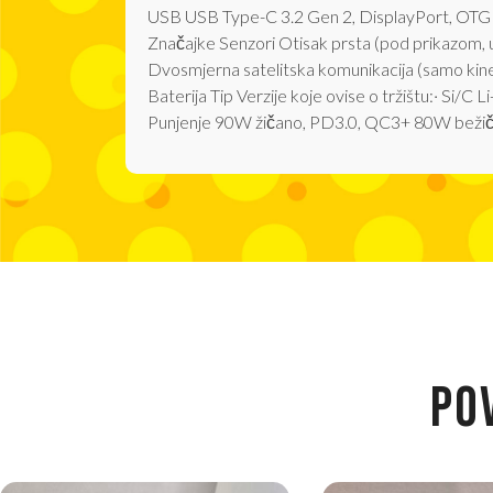
USB USB Type-C 3.2 Gen 2, DisplayPort, OTG
Značajke Senzori Otisak prsta (pod prikazom, u
Dvosmjerna satelitska komunikacija (samo kin
Baterija Tip Verzije koje ovise o tržištu:· Si/
Punjenje 90W žičano, PD3.0, QC3+ 80W bežičn
PO