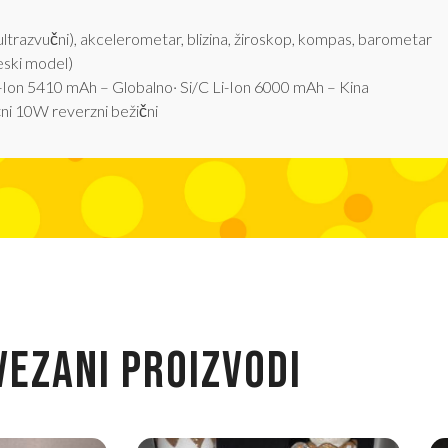
ltrazvučni), akcelerometar, blizina, žiroskop, kompas, barometar
eski model)
C Li-Ion 5410 mAh – Globalno· Si/C Li-Ion 6000 mAh – Kina
i 10W reverzni bežični
VEZANI PROIZVODI