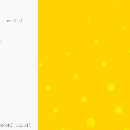
 aluminijski
e
efoto), 1/2.51″,