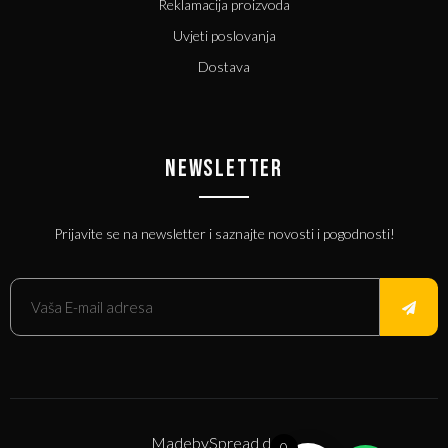
Reklamacija proizvoda
Uvjeti poslovanja
Dostava
NEWSLETTER
Prijavite se na newsletter i saznajte novosti i pogodnosti!
Made
by
Spread d.o.o.