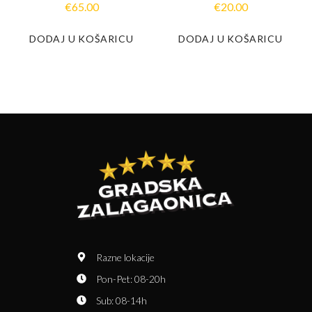
€
65.00
€
20.00
DODAJ U KOŠARICU
DODAJ U KOŠARICU
Razne lokacije
Pon-Pet: 08-20h
Sub: 08-14h