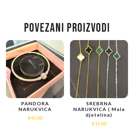
POVEZANI PROIZVODI
PANDORA
SREBRNA
NARUKVICA
NARUKVICA ( Mala
djetelina)
€
45.00
€
15.00