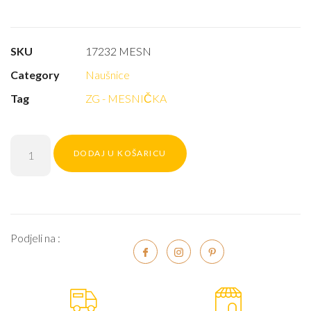
SKU
17232 MESN
Category
Naušnice
Tag
ZG - MESNIČKA
DODAJ U KOŠARICU
Podjeli na :