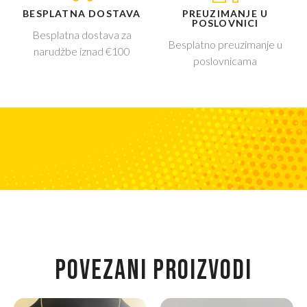
BESPLATNA DOSTAVA
PREUZIMANJE U
POSLOVNICI
Besplatna dostava za
Besplatno preuzimanje u
narudžbe iznad €100
poslovnicama
POVEZANI PROIZVODI