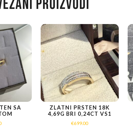
VEZANI PROIZVODI
TEN SA
ZLATNI PRSTEN 18K
NTOM
4,69G BRI 0,24CT VS1
0
€
699.00