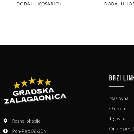
DODAJ U KOŠARICU
DODAJ U KO
BRZI LIN
Naslovna
O nama
Trgovina
Razne lokacije
Online proc
Pon-Pet: 08-20h