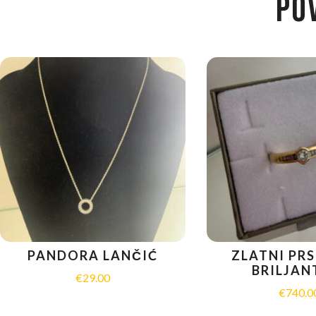
PO
PANDORA LANČIĆ
ZLATNI PRS
BRILJA
€
29.00
€
740.0