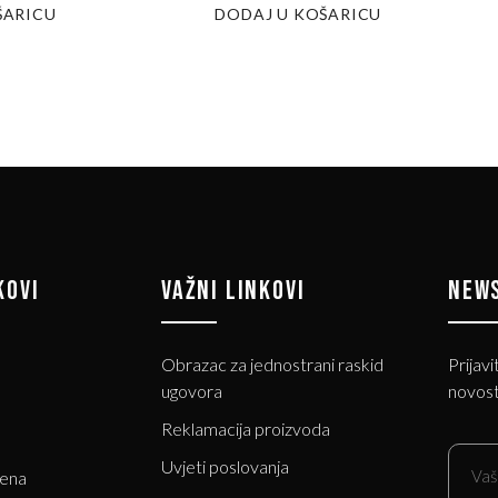
ŠARICU
DODAJ U KOŠARICU
KOVI
VAŽNI LINKOVI
NEW
Obrazac za jednostrani raskid
Prijavi
ugovora
novost
Reklamacija proizvoda
Uvjeti poslovanja
jena