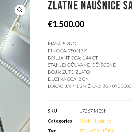
ZLATNE NAUŠNICE S
€
1,500.00
MASA: 5,28 G
FINOĆA: 750/18 K
BRILJANT CCA: 1,44 CT
STANJE: OČUVANE, OČIŠĆENE
BOJA: ŽUTO ZLATO
DUŽINA CCA: 2 CM
LOKACIJA: MESNIČKA 2, ZG / 092 5000
SKU
17267 MESN
Categories
Nakit
,
Naušnice
Tag
ZG - MESNIČKA