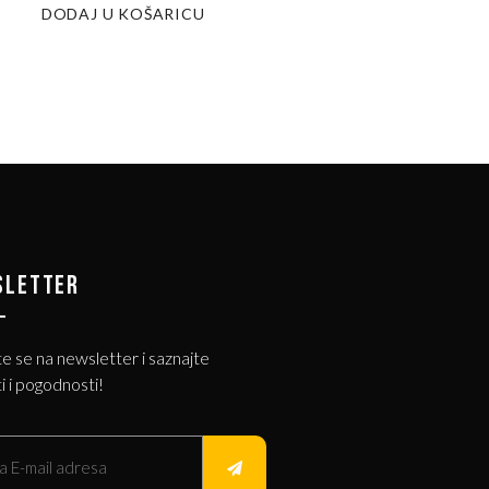
DODAJ U KOŠARICU
SLETTER
te se na newsletter i saznajte
i i pogodnosti!