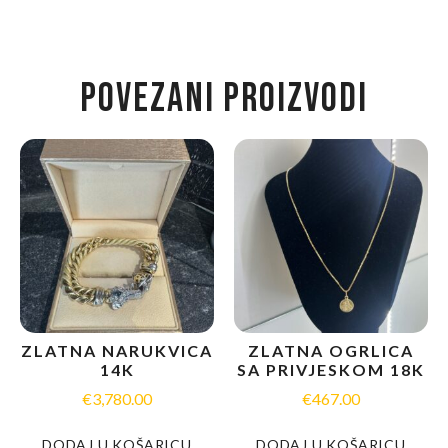
POVEZANI PROIZVODI
ZLATNA NARUKVICA
ZLATNA OGRLICA
14K
SA PRIVJESKOM 18K
€
3,780.00
€
467.00
DODAJ U KOŠARICU
DODAJ U KOŠARICU