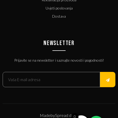
Uvjeti poslovanja
Dostava
NEWSLETTER
Prijavite se na newsletter i saznajte novosti i pogodnosti!
Made
by
Spread d.o.o.
0