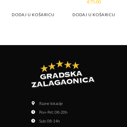
€
75.00
DODAJ U KOŠARICU
DODAJ U KOŠARICU
Razne lokacije
Pon-Pet: 08-20h
Sub: 08-14h