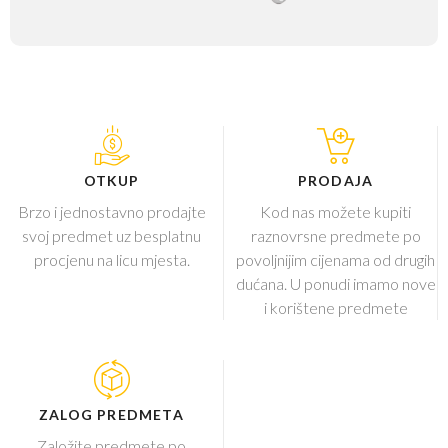
OTKUP
PRODAJA
Brzo i jednostavno prodajte
Kod nas možete kupiti
svoj predmet uz besplatnu
raznovrsne predmete po
procjenu na licu mjesta.
povoljnijim cijenama od drugih
dućana. U ponudi imamo nove
i korištene predmete
ZALOG PREDMETA
Založite predmete po