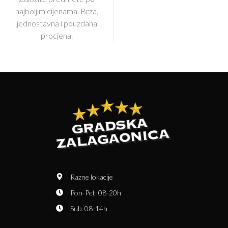
najboljim cijenama. Brza,
jednostavna i pouzdana
procjena.
Razne lokacije
Pon-Pet: 08-20h
Sub: 08-14h