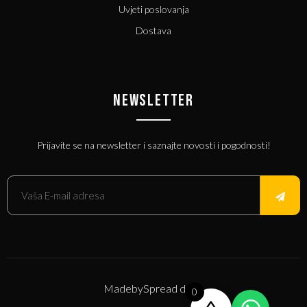
Uvjeti poslovanja
Dostava
NEWSLETTER
Prijavite se na newsletter i saznajte novosti i pogodnosti!
Made
by
Spread d.o.o.
0