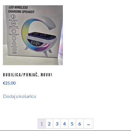
BUDILICA/PUNJAČ, NOVO!
€
25.00
Dodaj u košaricu
1
2
3
4
5
6
→