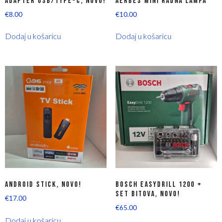
ADAPTER USB/TYPE-C, NOVO!
AERBES MINI RADNA LAMPA
€
8.00
€
10.00
Dodaj u košaricu
Dodaj u košaricu
ANDROID STICK, NOVO!
BOSCH EASYDRILL 1200 +
SET BITOVA, NOVO!
€
17.00
€
65.00
Dodaj u košaricu