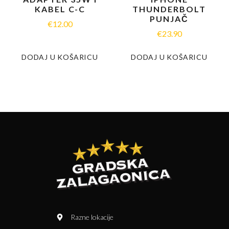
KABEL C-C
THUNDERBOLT
PUNJAČ
€
12.00
€
23.90
DODAJ U KOŠARICU
DODAJ U KOŠARICU
Razne lokacije