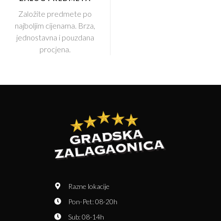
Založite predmete po
najboljim cijenama. Brza,
jednostavna i pouzdana
procjena.
Razne lokacije
Pon-Pet: 08-20h
Sub: 08-14h