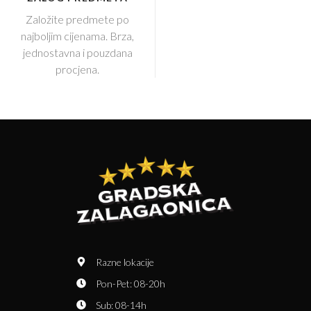
Založite predmete po
najboljim cijenama. Brza,
jednostavna i pouzdana
procjena.
Razne lokacije
Pon-Pet: 08-20h
Sub: 08-14h