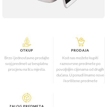
OTKUP
PRODAJA
Brzo i jednostavno prodajte
Kod nas možete kupiti
svoj predmet uz besplatnu
raznovrsne predmete po
procjenu na licu mjesta.
povoljnijim cijenama od drugih
dućana. U ponudi imamo nove
i korištene predmete
ZALOG PREDMETA