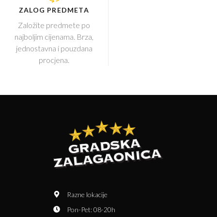
ZALOG PREDMETA
Založite predmete po
najboljim cijenama. Brza,
jednostavna i pouzdana
procjena.
Razne lokacije
Pon-Pet: 08-20h