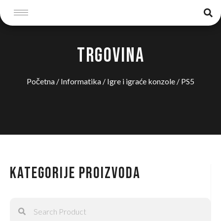
TRGOVINA
Početna
/
Informatika
/
Igre i igraće konzole
/ PS5
Kategorije proizvoda