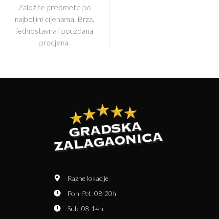
Založite predmete po
najboljim cijenama. Brza,
jednostavna i pouzdana
procjena.
Razne lokacije
Pon-Pet: 08-20h
Sub: 08-14h