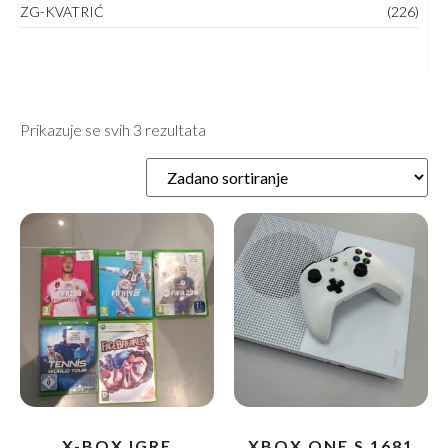
ZG-KVATRIĆ
(226)
Prikazuje se svih 3 rezultata
X-BOX IGRE
XBOX ONE S 1681