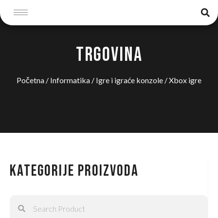
TRGOVINA
Početna
/
Informatika
/
Igre i igraće konzole
/ Xbox igre
Kategorije proizvoda