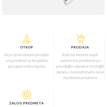
OTKUP
PRODAJA
Brzo i jednostavno prodajte
Kod nas možete kupiti
svoj predmet uz besplatnu
raznovrsne predmete po
procjenu na licu mjesta.
povoljnijim cijenama od drugih
dućana. U ponudi imamo nove
i korištene predmete
ZALOG PREDMETA