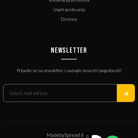
Uvjeti poslovanja
Dostava
NEWSLETTER
Prijavite se na newsletter i saznajte novosti i pogodnosti!
Made
by
Spread d.o.o.
0