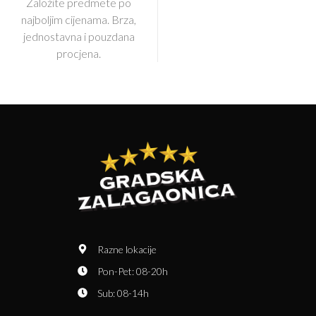
Založite predmete po
najboljim cijenama. Brza,
jednostavna i pouzdana
procjena.
Razne lokacije
Pon-Pet: 08-20h
Sub: 08-14h