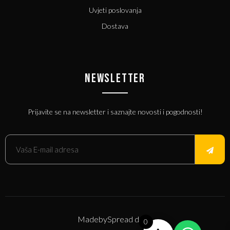
Uvjeti poslovanja
Dostava
NEWSLETTER
Prijavite se na newsletter i saznajte novosti i pogodnosti!
Made
by
Spread d.o.o.
0