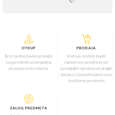
OTKUP
PRODAJA
Brzo i jednostavno prodajte
Kod nas možete kupiti
svoj predmet uz besplatnu
raznovrsne predmete po
procjenu na licu mjesta.
povoljnijim cijenama od drugih
dućana. U ponudi imamo nove
i korištene predmete
ZALOG PREDMETA