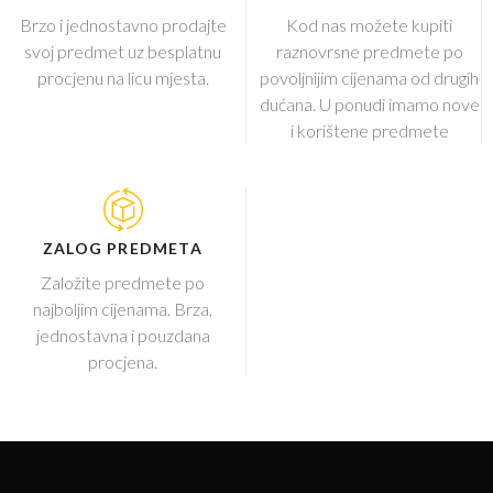
Brzo i jednostavno prodajte
Kod nas možete kupiti
svoj predmet uz besplatnu
raznovrsne predmete po
procjenu na licu mjesta.
povoljnijim cijenama od drugih
dućana. U ponudi imamo nove
i korištene predmete
ZALOG PREDMETA
Založite predmete po
najboljim cijenama. Brza,
jednostavna i pouzdana
procjena.