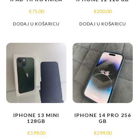
€
75.00
€
200.00
DODAJ U KOŠARICU
DODAJ U KOŠARICU
IPHONE 13 MINI
IPHONE 14 PRO 256
128GB
GB
€
199.00
€
299.00