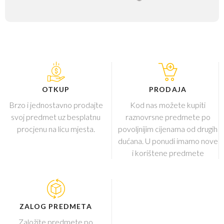
OTKUP
PRODAJA
Brzo i jednostavno prodajte
Kod nas možete kupiti
svoj predmet uz besplatnu
raznovrsne predmete po
procjenu na licu mjesta.
povoljnijim cijenama od drugih
dućana. U ponudi imamo nove
i korištene predmete
ZALOG PREDMETA
Založite predmete po