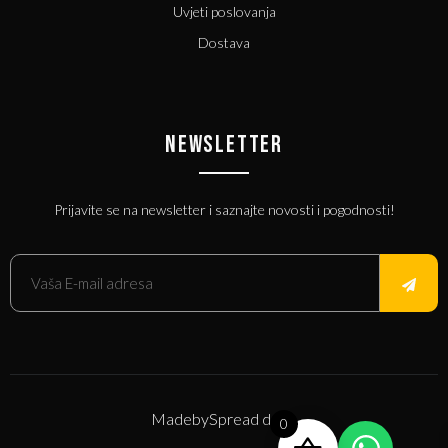
Uvjeti poslovanja
Dostava
NEWSLETTER
Prijavite se na newsletter i saznajte novosti i pogodnosti!
Made
by
Spread d.o.o.
0