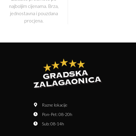
najboljim cijenama. Brza,
jednostavna i pouzdana
procjena.
Razne lokacije
Pon-Pet: 08-20h
Sub: 08-14h