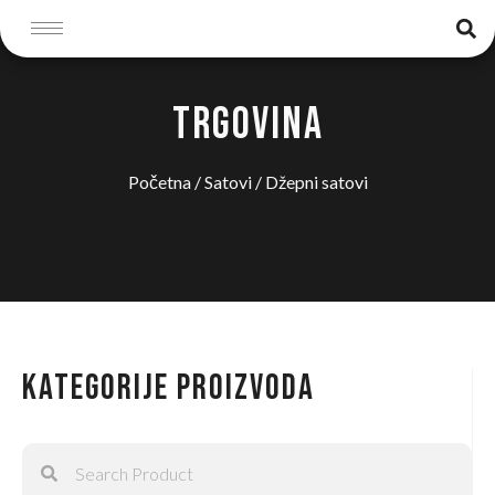
TRGOVINA
Početna
/
Satovi
/ Džepni satovi
Kategorije proizvoda