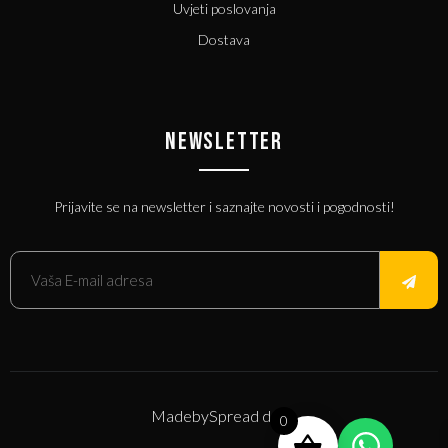
Uvjeti poslovanja
Dostava
NEWSLETTER
Prijavite se na newsletter i saznajte novosti i pogodnosti!
Made
by
Spread d.o.o.
0