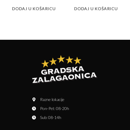
DODAJ U KOŠARICU
DODAJ U KOŠARICU
Razne lokacije
Pon-Pet: 08-20h
Sub: 08-14h