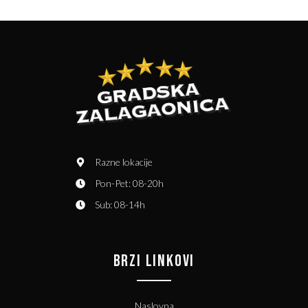
Razne lokacije
Pon-Pet: 08-20h
Sub: 08-14h
BRZI LINKOVI
Naslovna