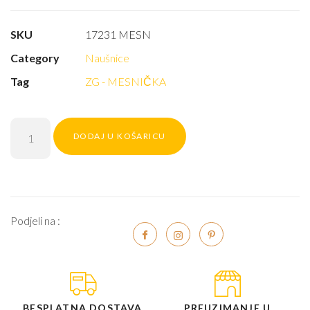
SKU
17231 MESN
Category
Naušnice
Tag
ZG - MESNIČKA
DODAJ U KOŠARICU
Podjeli na :
BESPLATNA DOSTAVA
PREUZIMANJE U