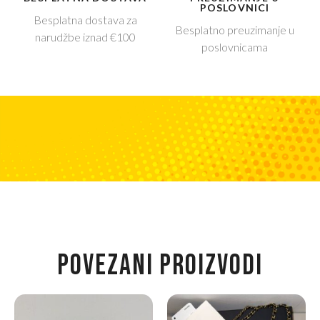
POSLOVNICI
Besplatna dostava za
Besplatno preuzimanje u
narudžbe iznad €100
poslovnicama
POVEZANI PROIZVODI