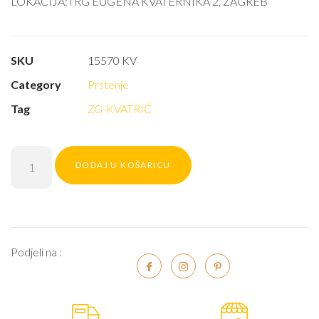
LOKACIJA:TRG EUGENA KVATERNIKA 2, ZAGREB
SKU
15570 KV
Category
Prstenje
Tag
ZG-KVATRIĆ
DODAJ U KOŠARICU
Podjeli na :