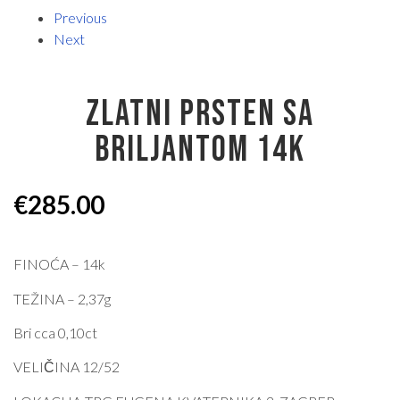
Previous
Next
ZLATNI PRSTEN SA
BRILJANTOM 14K
€
285.00
FINOĆA – 14k
TEŽINA – 2,37g
Bri cca 0,10ct
VELIČINA 12/52