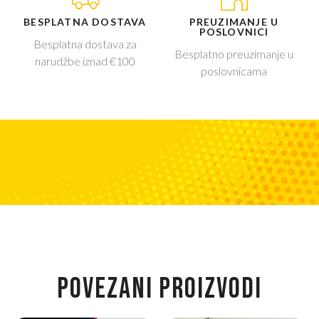
BESPLATNA DOSTAVA
PREUZIMANJE U
POSLOVNICI
Besplatna dostava za
Besplatno preuzimanje u
narudžbe iznad €100
poslovnicama
POVEZANI PROIZVODI