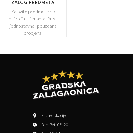
ZALOG PREDMETA
Založite predmete po
najboljim cijenama. Brza,
jednostavna i pouzdana
procjena.
Razne lokacije
Pon-Pet: 08-20h