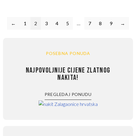
←
1
2
3
4
5
…
7
8
9
→
POSEBNA PONUDA
NAJPOVOLJNIJE CIJENE ZLATNOG
NAKITA!
PREGLEDAJ PONUDU