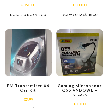
€
350.00
€
300.00
DODAJ U KOŠARICU
DODAJ U KOŠARICU
FM Transsmiter X6
Gaming Microphone
Car Kit
Q55 ANDOWL –
BLACK
€
2.99
€
10.00