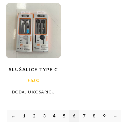
SLUŠALICE TYPE C
€
6.00
DODAJ U KOŠARICU
←
1
2
3
4
5
6
7
8
9
→