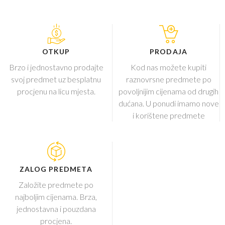
OTKUP
PRODAJA
Brzo i jednostavno prodajte
Kod nas možete kupiti
svoj predmet uz besplatnu
raznovrsne predmete po
procjenu na licu mjesta.
povoljnijim cijenama od drugih
dućana. U ponudi imamo nove
i korištene predmete
ZALOG PREDMETA
Založite predmete po
najboljim cijenama. Brza,
jednostavna i pouzdana
procjena.