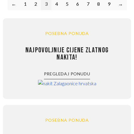
←
1
2
3
4
5
6
7
8
9
→
POSEBNA PONUDA
NAJPOVOLJNIJE CIJENE ZLATNOG
NAKITA!
PREGLEDAJ PONUDU
POSEBNA PONUDA