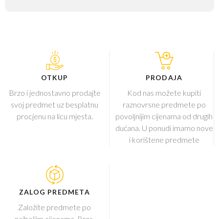
OTKUP
PRODAJA
Brzo i jednostavno prodajte
Kod nas možete kupiti
svoj predmet uz besplatnu
raznovrsne predmete po
procjenu na licu mjesta.
povoljnijim cijenama od drugih
dućana. U ponudi imamo nove
i korištene predmete
ZALOG PREDMETA
Založite predmete po
najboljim cijenama. Brza,