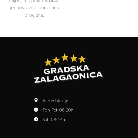
jednostavna i pouzdana
procjena.
Razne lokacije
Pon-Pet: 08-20h
Sub: 08-14h