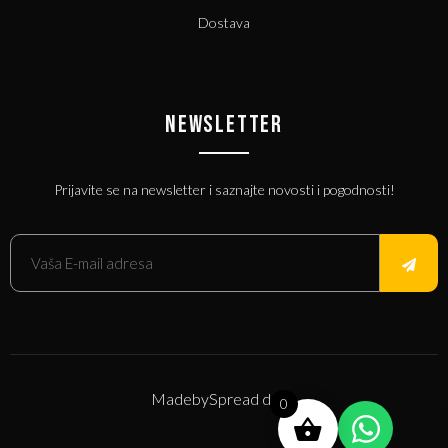
Dostava
NEWSLETTER
Prijavite se na newsletter i saznajte novosti i pogodnosti!
Made
by
Spread d.o.o.
0